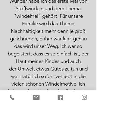
Wunder habe ich das erste Mal von
Stoffwindeln und dem Thema
"windelfrei" gehört. Für unsere
Familie wird das Thema
Nachhaltigkeit mehr denn je groß
geschrieben, daher war klar, genau
das wird unser Weg. Ich war so
begeistert, dass es so einfach ist, der
Haut meines Kindes und auch
der Umwelt etwas Gutes zu tun und
war natürlich sofort verliebt in die
vielen schönen Windelmotive. Ich
habe nach vielen Stunden Recherche
und einer Beratung für unsere Familie
eine Ausbildung zur
Stoffwindelberaterin gemacht und
freue mich, nun weitere Familien mit
der Begeisterung für Stoffwindeln und