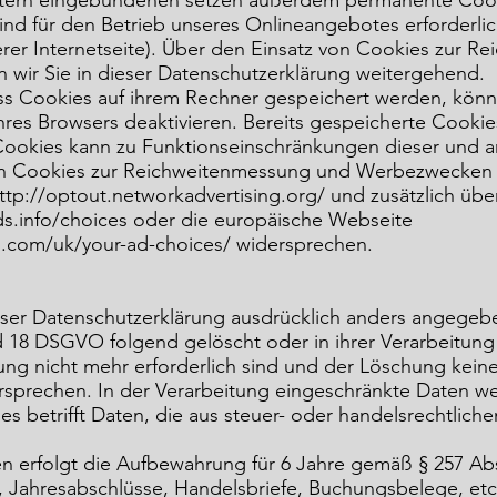
ietern eingebundenen setzen außerdem permanente Cooki
ind für den Betrieb unseres Onlineangebotes erforderlich
erer Internetseite). Über den Einsatz von Cookies zur 
 wir Sie in dieser Datenschutzerklärung weitergehend.
dass Cookies auf ihrem Rechner gespeichert werden, kön
hres Browsers deaktivieren. Bereits gespeicherte Cooki
ookies kann zu Funktionseinschränkungen dieser und an
on Cookies zur Reichweitenmessung und Werbezwecken ü
ttp://optout.networkadvertising.org/ und zusätzlich üb
s.info/choices oder die europäische Webseite
s.com/uk/your-ad-choices/ widersprechen.
eser Datenschutzerklärung ausdrücklich anders angegeb
d 18 DSGVO folgend gelöscht oder in ihrer Verarbeitung
ng nicht mehr erforderlich sind und der Löschung keine
sprechen. In der Verarbeitung eingeschränkte Daten we
es betrifft Daten, die aus steuer- oder handelsrechtlic
n erfolgt die Aufbewahrung für 6 Jahre gemäß § 257 Ab
, Jahresabschlüsse, Handelsbriefe, Buchungsbelege, etc