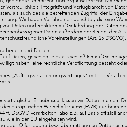
nen, geeignete technische und organisatorische Maßna
r Vertraulichkeit, Integrität und Verfügbarkeit von Date
ten, als auch des sie betreffenden Zugriffs, der Eingab
Trennung. Wir haben Verfahren eingerichtet, die eine W
g von Daten und Reaktion auf Gefährdung der Daten gew
personenbezogener Daten außerdem bereits bei der Aus
tenschutzfreundliche Voreinstellungen (Art. 25 DSGVO).
rarbeitern und Dritten
f auf Daten, geschieht dies ausschließlich auf Grundlage
willigt haben, eine rechtliche Verpflichtung besteht od
is eines „Auftragsverarbeitungsvertrages“ mit der Verarb
Basis.
r vertraglicher Erlaubnisse, lassen wir Daten in einem Dr
r des europäischen Wirtschaftsraums (EWR) nur beim V
 ff. DSGVO verarbeiten, also z.B. auf Basis offiziell ane
au wie in der EU eingehalten wird.
ung oder Offenlegung bzw. Übermittlung an Dritte nur, so